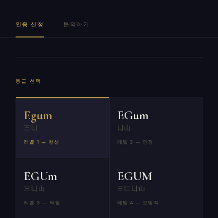
인증 신청
문의하기
등급 선택
Egum
EGum
三凵
凵山
레벨 1 — 헌신
레벨 2 — 인정
EGUm
EGUM
三凵山
三匸凵山
레벨 3 — 탁월
레벨 4 — 모범적