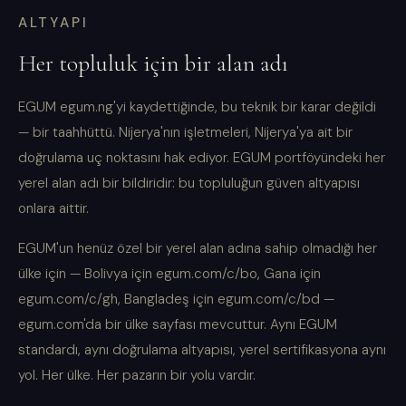
ALTYAPI
Her topluluk için bir alan adı
EGUM egum.ng'yi kaydettiğinde, bu teknik bir karar değildi
— bir taahhüttü. Nijerya'nın işletmeleri, Nijerya'ya ait bir
doğrulama uç noktasını hak ediyor. EGUM portföyündeki her
yerel alan adı bir bildiridir: bu topluluğun güven altyapısı
onlara aittir.
EGUM'un henüz özel bir yerel alan adına sahip olmadığı her
ülke için — Bolivya için egum.com/c/bo, Gana için
egum.com/c/gh, Bangladeş için egum.com/c/bd —
egum.com'da bir ülke sayfası mevcuttur. Aynı EGUM
standardı, aynı doğrulama altyapısı, yerel sertifikasyona aynı
yol. Her ülke. Her pazarın bir yolu vardır.