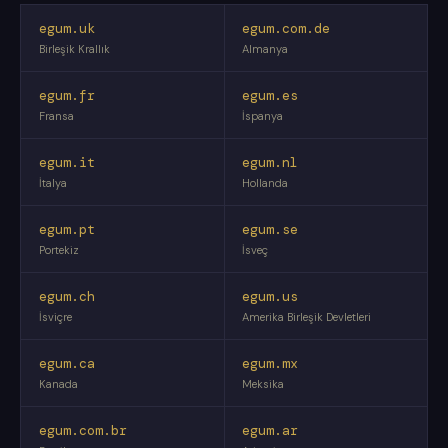
egum.uk
egum.com.de
Birleşik Krallık
Almanya
egum.fr
egum.es
Fransa
İspanya
egum.it
egum.nl
İtalya
Hollanda
egum.pt
egum.se
Portekiz
İsveç
egum.ch
egum.us
İsviçre
Amerika Birleşik Devletleri
egum.ca
egum.mx
Kanada
Meksika
egum.com.br
egum.ar