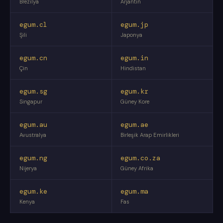
Brezilya
Arjantin
egum.cl
egum.jp
Şili
Japonya
egum.cn
egum.in
Çin
Hindistan
egum.sg
egum.kr
Singapur
Güney Kore
egum.au
egum.ae
Avustralya
Birleşik Arap Emirlikleri
egum.ng
egum.co.za
Nijerya
Güney Afrika
egum.ke
egum.ma
Kenya
Fas